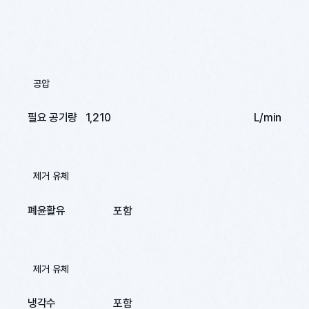
공압
필요 공기량
1,210
L/min
제거 유체
폐윤활유
포함
제거 유체
냉각수
포함