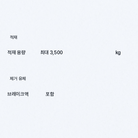
적재
적재 용량
최대 3,500
kg
제거 유체
브레이크액
포함