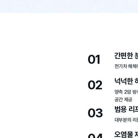
간편한 
01
전기차 해체
넉넉한 
02
양측 2암 
공간 제공
범용 리
03
대부분의 리
오염물 