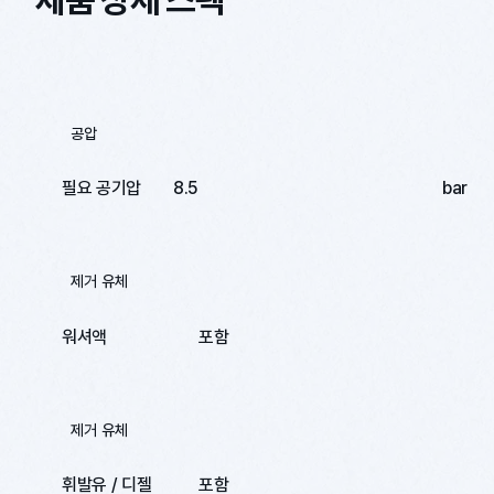
공압
필요 공기압
8.5
bar
제거 유체
워셔액
포함
제거 유체
휘발유 / 디젤
포함