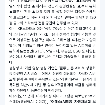
하반기 ‘KB스타터스’로 선정된 스타트업들은 ▲KB금융 계
열사와의 협업 ▲내·외부 전문가 경영컨설팅 ▲투자 유치 
▲글로벌 진출 ▲채용 지원 등 성장 단계별 다양한 스케일 
업 프로그램을 지원 받게 되며 서울시 관악구에 위치한 120
평 규모의 스타트업 전용 공간에 입주할 수 있다.
이번 ‘KB스타터스’에는 ‘성장 가능성’이 높은 창업 3년 이내
의 스타트업 19개社와 KB금융과 전략적 협업이 가능할 것
으로 예상되는 창업 7년 이내의 스타트업 4개社가 포함되
었다. 이 기업들은 최근 관심이 높아지고 있는 AI분야를 비
롯하여 토큰증권(STO), 모빌리티, 부동산, ESG 등 다양한 
분야에서 차별화된 비즈니스 모델과 기술력을 보유하고 있
다.
생성형 AI 기반 영상 생성 기업인 ‘플루닛’은 AI비서 상용화 
등 다양한 AI서비스 분야에서 성장이 예상되며, 차세대 AI반
도체 설계 분야에서 주목받고 있는 ‘리벨리온’은 금융거래에 
특화된 AI반도체 개발 등 향후 KB금융과의 AI금융 생태계 
확장 차원에서 동반성장이 예상된다.
이밖에도 ‘스냅태그(비가시성 워터마크 활용 AI보안)’, ‘루카
스메타(생성형AI 이미지)’, ‘
어메스(AI활용 자동차보험 보